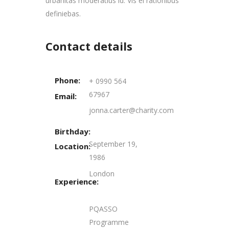
urbanitas moderatius id. Vis ei rationibus
definiebas.
Contact details
Phone:
+ 0990 564
67967
Email:
jonna.carter@charity.com
Birthday:
September 19,
Location:
1986
London
Experience:
PQASSO
Programme