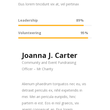
Eius lorem tincidunt vix at, vel pertinax
Leadership
89
Volunteering
95
Joanna J. Carter
Community and Event Fundraising
Officer – Mr Charity
Alienum phaedrum torquatos nec eu, vis
detraxit periculis ex, nihil expetendis in
mei. Mei an pericula euripidis, hinc
partem ei est. Eos ei nisl graecis, vix
aperiri consequat an. Eius lorem