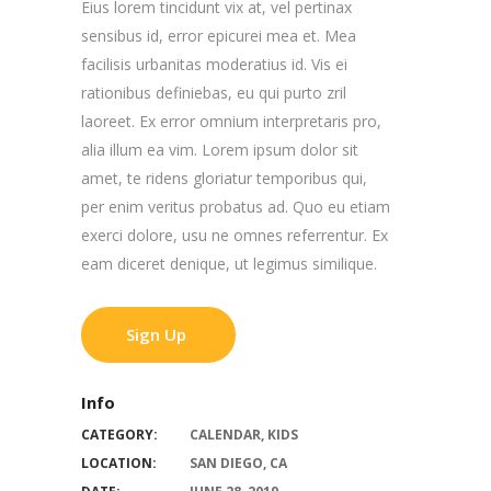
Eius lorem tincidunt vix at, vel pertinax
sensibus id, error epicurei mea et. Mea
facilisis urbanitas moderatius id. Vis ei
rationibus definiebas, eu qui purto zril
laoreet. Ex error omnium interpretaris pro,
alia illum ea vim. Lorem ipsum dolor sit
amet, te ridens gloriatur temporibus qui,
per enim veritus probatus ad. Quo eu etiam
exerci dolore, usu ne omnes referrentur. Ex
eam diceret denique, ut legimus similique.
Sign Up
Info
CATEGORY:
CALENDAR
,
KIDS
LOCATION:
SAN DIEGO, CA