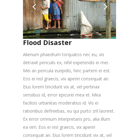
Flood Disaster
Alienum phaedrum torquatos nec eu, vis
detraxit periculis ex, nihil expetendis in mei.
Mei an pericula euripidis, hinc partem ei est.
Eos ei nisl graecis, vix aperiri consequat an.
Eius lorem tincidunt vix at, vel pertinax
sensibus id, error epicurei mea et. Mea
facilisis urbanitas moderatius id. Vis ei
rationibus definiebas, eu qui purto zril laoreet.
Ex error omnium interpretaris pro, alia illum
ea vim. Eos ei nisl graecis, vix aperiri
consequat an. Eius lorem tincidunt vix at, vel