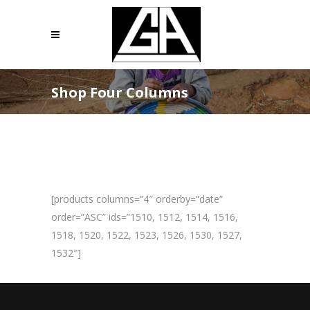
Shop Four Columns
[products columns=”4″ orderby=”date”
order=”ASC” ids=”1510, 1512, 1514, 1516,
1518, 1520, 1522, 1523, 1526, 1530, 1527,
1532″]